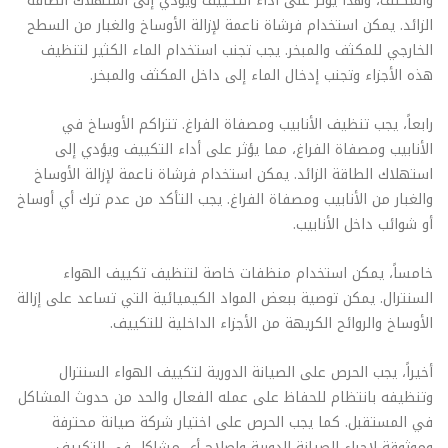
والمكثف، وهذا يؤثر على أداء التكييف ويؤدي إلى استهلاك الطاقة
الزائد. يمكن استخدام فرشاة ناعمة لإزالة الأوساخ والغبار من السطح
الخارجي للمكثف والمبخر. يجب تجنب استخدام الماء الكثير لتنظيف
هذه الأجزاء وتجنب إدخال الماء إلى داخل المكثف والمبخر.
رابعاً، يجب تنظيف الأنابيب ومصفاة الفراغ. تتراكم الأوساخ في
الأنابيب ومصفاة الفراغ، مما يؤثر على أداء التكييف ويؤدي إلى
استهلاك الطاقة الزائد. يمكن استخدام فرشاة ناعمة لإزالة الأوساخ
والغبار من الأنابيب ومصفاة الفراغ. يجب التأكد من عدم ترك أي أوساخ
أو شوائب داخل الأنابيب.
خامساً، يمكن استخدام منظفات خاصة لتنظيف تكييف الهواء
السنترال. يمكن توصية ببعض المواد الكيميائية التي تساعد على إزالة
الأوساخ والروائح الكريهة من الأجزاء الداخلية للتكييف.
أخيراً، يجب الحرص على الصيانة الدورية لتكييف الهواء السنترال
وتنظيفه بانتظام للحفاظ على عمله الفعال والحد من حدوث المشاكل
في المستقبل. كما يجب الحرص على اختيار شركة صيانة محترفة
وموثوقة لإجراء الصيانة الدورية وإصلاح أي مشاكل في التكييف.