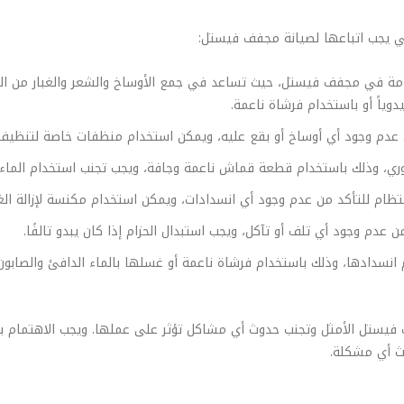
ي يجب اتباعها لصيانة مجفف فيستل:
هامة في مجفف فيستل، حيث تساعد في جمع الأوساخ والشعر والغبار من ا
وياً أو باستخدام فرشاة ناعمة.
عدم وجود أي أوساخ أو بقع عليه، ويمكن استخدام منظفات خاصة لتنظيف ا
ري، وذلك باستخدام قطعة قماش ناعمة وجافة، ويجب تجنب استخدام الماء أ
نتظام للتأكد من عدم وجود أي انسدادات، ويمكن استخدام مكنسة لإزالة الغب
دم وجود أي تلف أو تآكل، ويجب استبدال الحزام إذا كان يبدو تالفًا.
 انسدادها، وذلك باستخدام فرشاة ناعمة أو غسلها بالماء الدافئ والصابون
فيستل الأمثل وتجنب حدوث أي مشاكل تؤثر على عملها. ويجب الاهتمام با
ث أي مشكلة.