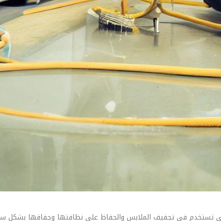
التي تستخدم في تجفيف الملابس والحفاظ على نظافتها وجفافها بشكل سر