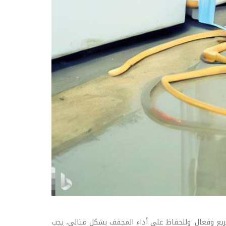
يع وفعال. وللحفاظ على أداء المجفف بشكل مثالي، يجب