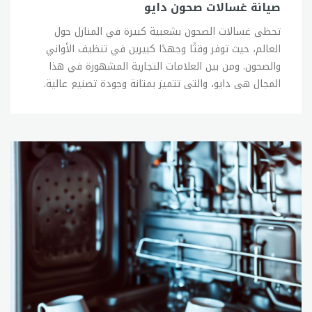
صيانة غسالات صحون دايو
تحظى غسالات الصحون بشعبية كبيرة في المنازل حول
العالم، حيث توفر وقتًا وجهدًا كبيرين في تنظيف الأواني
والصحون. ومن بين العلامات التجارية المشهورة في هذا
المجال هي دايو، والتي تتميز بمتانة وجودة تصنيع عالية.
ومع ذلك، يمكن أن تواجه غسالات الصحون دايو بعض
المشاكل الفنية التي تؤثر على أدائها، ولذلك يجب علينا
الاهتمام بصيانتها بانتظام. في هذا المقال، سنتحدث عن
بعض النصائح الهامة لصيانة غسالات الصحون دايو. تنظيف
المرشح: يعد المرشح أحد الأجزاء الأساسية في غسالة
الصحون دايو، حيث يقوم بفصل الأطعمة والحطام عن المياه
التي تستخدمها الغسالة. ومن المهم تنظيف المرشح
بانتظام، حيث يمكن أن تتراكم الأوساخ والشوائب عليه
وتعيق عمل الغسالة. يجب تنظيف المرشح بشكل دوري عن
طريق فكه وغسله بالماء الدافئ والصابون الخفيف. فحص
الأنابيب والخراطيم: يجب فحص الأنابيب والخراطيم بانتظام
للتأكد من أنها لا توجد بها ثقوب أو تسربات. إذا كان هناك
أي تسرب في الخراطيم، فسيؤدي ذلك إلى تدفق المياه