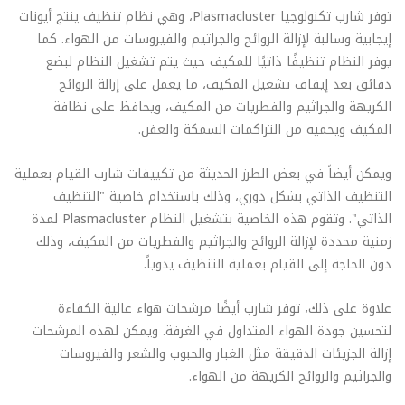
توفر شارب تكنولوجيا Plasmacluster، وهي نظام تنظيف ينتج أيونات
إيجابية وسالبة لإزالة الروائح والجراثيم والفيروسات من الهواء. كما
يوفر النظام تنظيفًا ذاتيًا للمكيف حيث يتم تشغيل النظام لبضع
دقائق بعد إيقاف تشغيل المكيف، ما يعمل على إزالة الروائح
الكريهة والجراثيم والفطريات من المكيف، ويحافظ على نظافة
المكيف ويحميه من التراكمات السمكة والعفن.
ويمكن أيضاً في بعض الطرز الحديثة من تكييفات شارب القيام بعملية
التنظيف الذاتي بشكل دوري، وذلك باستخدام خاصية "التنظيف
الذاتي". وتقوم هذه الخاصية بتشغيل النظام Plasmacluster لمدة
زمنية محددة لإزالة الروائح والجراثيم والفطريات من المكيف، وذلك
دون الحاجة إلى القيام بعملية التنظيف يدوياً.
علاوة على ذلك، توفر شارب أيضًا مرشحات هواء عالية الكفاءة
لتحسين جودة الهواء المتداول في الغرفة. ويمكن لهذه المرشحات
إزالة الجزيئات الدقيقة مثل الغبار والحبوب والشعر والفيروسات
والجراثيم والروائح الكريهة من الهواء.