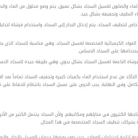
الماء والصابون لغسيل السجاد بشكل عميق. يتم وضع محلول من الماء والص
ماء النظيف وتجفيفه بشكل جيد.
خاص لتنظيف السجاد. يتم إدخال البخار إلى السجاد واستخدام فرشاة لتدلي
المواد الكيميائية المخصصة لغسيل السجاد، وهي مناسبة للسجاد الذي يحت
ستخدامها على السجاد الحساس.
الفرشاة الناعمة لغسيل السجاد بشكل يدوي. وهي طريقة جيدة للسجاد الحس
لتأكد من عدم استخدام الماء بكميات كبيرة وتجفيف السجاد تماماً بعد ال
امل. وفي النهاية، يجب الحرص على غسيل السجاد بانتظام للحفاظ على نظ
جها الكثيرون في منازلهم ومكاتبهم. ولأن السجاد يتحمل الكثير من الأت
نة بشركات تنظيف السجاد المتخصصة في هذا المجال.
 لتلبية احتياجات العملاء، حيث توفر بعضها خدمات الغسيل بالبخار، والب